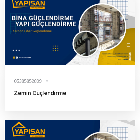
05385852899
Zemin Güçlendirme