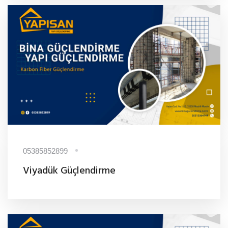
05385852899
Viyadük Güçlendirme