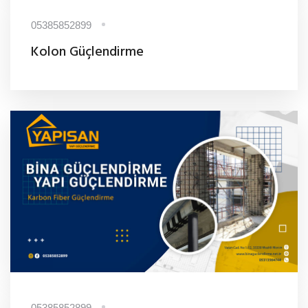
05385852899
Kolon Güçlendirme
05385852899