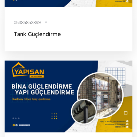
05385852899
Tank Güçlendirme