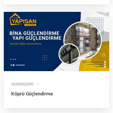
05385852899
Köprü Güçlendirme