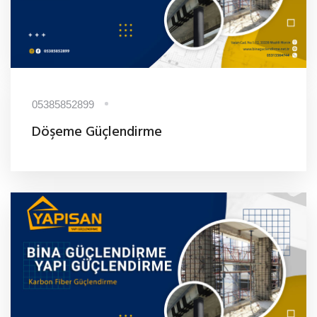
05385852899
Döşeme Güçlendirme