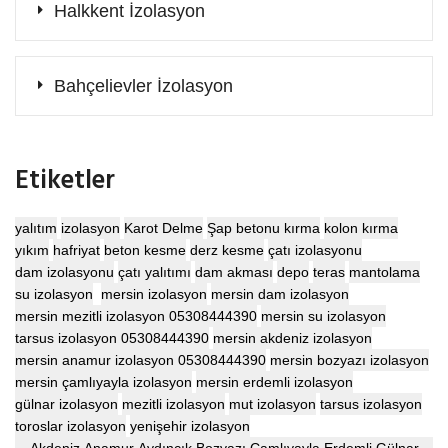
Halkkent İzolasyon
Bahçelievler İzolasyon
Etiketler
yalıtım
izolasyon
Karot Delme
Şap betonu kırma
kolon kırma
yıkım
hafriyat
beton kesme
derz kesme
çatı izolasyonu
dam izolasyonu
çatı yalıtımı
dam akması
depo
teras
mantolama
su izolasyon
mersin izolasyon
mersin dam izolasyon
mersin mezitli izolasyon 05308444390
mersin su izolasyon
tarsus izolasyon 05308444390
mersin akdeniz izolasyon
mersin anamur izolasyon 05308444390
mersin bozyazı izolasyon
mersin çamlıyayla izolasyon
mersin erdemli izolasyon
gülnar izolasyon
mezitli izolasyon
mut izolasyon
tarsus izolasyon
toroslar izolasyon
yenişehir izolasyon
Akdeniz Anamur Aydıncık Bozyazı Çamlıyayla Erdemli Gülnar