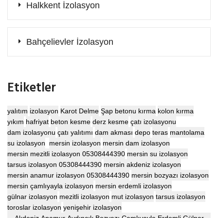
Halkkent İzolasyon
Bahçelievler İzolasyon
Etiketler
yalıtım
izolasyon
Karot Delme
Şap betonu kırma
kolon kırma
yıkım
hafriyat
beton kesme
derz kesme
çatı izolasyonu
dam izolasyonu
çatı yalıtımı
dam akması
depo
teras
mantolama
su izolasyon
mersin izolasyon
mersin dam izolasyon
mersin mezitli izolasyon 05308444390
mersin su izolasyon
tarsus izolasyon 05308444390
mersin akdeniz izolasyon
mersin anamur izolasyon 05308444390
mersin bozyazı izolasyon
mersin çamlıyayla izolasyon
mersin erdemli izolasyon
gülnar izolasyon
mezitli izolasyon
mut izolasyon
tarsus izolasyon
toroslar izolasyon
yenişehir izolasyon
Akdeniz Anamur Aydıncık Bozyazı Çamlıyayla Erdemli Gülnar