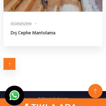
05385852899
Dış Cephe Mantolama
1
© Mersin İzolasyon