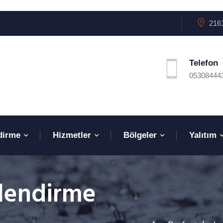
2161
Telefon
05308444
dirme
Hizmetler
Bölgeler
Yalıtım
çlendirme