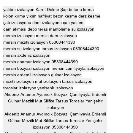
yalıtım
izolasyon
Karot Delme
Şap betonu kırma
kolon kırma
yıkım
hafriyat
beton kesme
derz kesme
çatı izolasyonu
dam izolasyonu
çatı yalıtımı
dam akması
depo
teras
mantolama
su izolasyon
mersin izolasyon
mersin dam izolasyon
mersin mezitli izolasyon 05308444390
mersin su izolasyon
tarsus izolasyon 05308444390
mersin akdeniz izolasyon
mersin anamur izolasyon 05308444390
mersin bozyazı izolasyon
mersin çamlıyayla izolasyon
mersin erdemli izolasyon
gülnar izolasyon
mezitli izolasyon
mut izolasyon
tarsus izolasyon
toroslar izolasyon
yenişehir izolasyon
Akdeniz Anamur Aydıncık Bozyazı Çamlıyayla Erdemli
Gülnar Mezitli Mut Silifke Tarsus Toroslar Yenişehir
izolasyon
Akdeniz Anamur Aydıncık Bozyazı Çamlıyayla Erdemli
Gülnar Mezitli Mut Silifke Tarsus Toroslar Yenişehir
izolasyon 05308444390