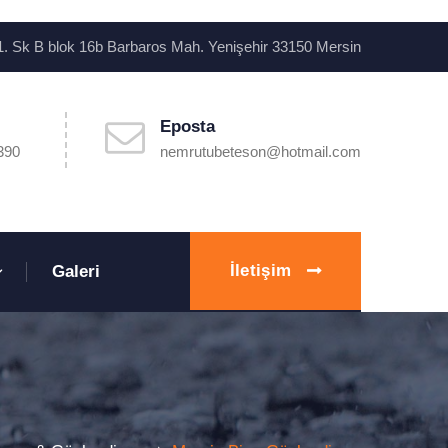
. Sk B blok 16b Barbaros Mah. Yenişehir 33150 Mersin
Eposta
390
nemrutubeteson@hotmail.com
İletişim
Galeri