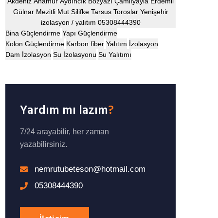
Akdeniz Anamur Aydıncık Bozyazı Çamlıyayla Erdemli
Gülnar Mezitli Mut Silifke Tarsus Toroslar Yenişehir
izolasyon / yalıtım 05308444390
Bina Güçlendirme
Yapı Güçlendirme
Kolon Güçlendirme
Karbon fiber
Yalıtım
İzolasyon
Dam İzolasyon
Su İzolasyonu
Su Yalıtımı
Yardım mı lazım
?
7/24 arayabilir, her zaman
yazabilirsiniz.
nemrutubeteson@hotmail.com
05308444390