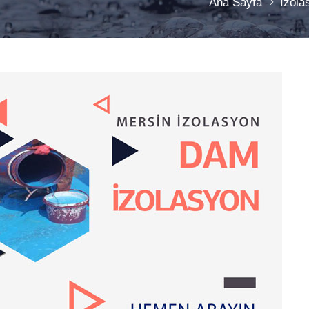
Ana Sayfa
İzola