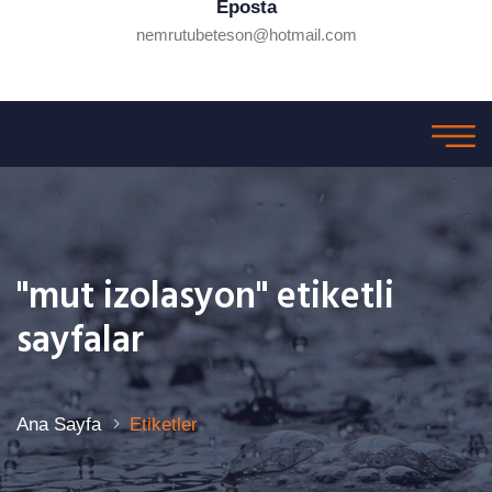
Eposta
nemrutubeteson@hotmail.com
"mut izolasyon" etiketli
sayfalar
Ana Sayfa
Etiketler