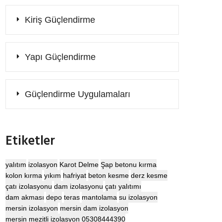
Kiriş Güçlendirme
Yapı Güçlendirme
Güçlendirme Uygulamaları
Etiketler
yalıtım
izolasyon
Karot Delme
Şap betonu kırma
kolon kırma
yıkım
hafriyat
beton kesme
derz kesme
çatı izolasyonu
dam izolasyonu
çatı yalıtımı
dam akması
depo
teras
mantolama
su izolasyon
mersin izolasyon
mersin dam izolasyon
mersin mezitli izolasyon 05308444390