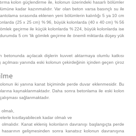
tırma kolon güçlendirme ile, kolonun üzerindeki hasarlı bölümler
ölümüne kadar kazınmalıdır. Var olan beton varsa basınçlı su ile
ntolama sırasında eklenen yeni bölümlerin kalınlığı 5 ya 10 cm
olonlarda (25 x 25 cm) % 96, büyük kolonlarda (40 x 40 cm) % 56
k gömlek geçirme ile küçük kolonlarda % 224, büyük kolonlarda ise
 durumda 5 cm ‘lik gömlek geçirme ile önemli miktarda düşey yük
n betonunda açılacak dişlerin kuvvet aktarmaya olumlu katkısı
ş açılması yanında eski kolonun çekirdeğinin içinden geçen çiroz
ilme
olonun iki yanına kanat biçiminde perde duvar eklenmesidir. Bu
ılarına kaynaklanmaktadır. Daha sonra betonlama ile eski kolon
 çalışması sağlanmaktadır.
 olmalı,
yelerle kısıtlayabilecek kadar olmalı ve
 olmalıdır. Kanat ekleniş kolonların davranışı başlangıçta perde
 hasarının gelişmesinden sonra kanatsız kolonun davranışına