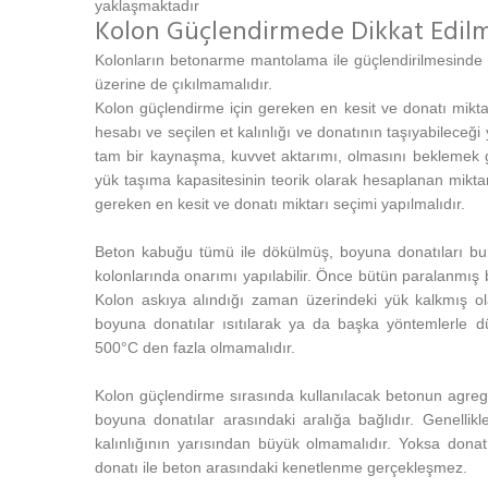
yaklaşmaktadır
Kolon Güçlendirmede Dikkat Edil
Kolonların betonarme mantolama ile güçlendirilmesinde
üzerine de çıkılmamalıdır.
Kolon güçlendirme için gereken en kesit ve donatı miktar
hesabı ve seçilen et kalınlığı ve donatının taşıyabileceğ
tam bir kaynaşma, kuvvet aktarımı, olmasını beklemek
yük taşıma kapasitesinin teorik olarak hesaplanan miktar
gereken en kesit ve donatı miktarı seçimi yapılmalıdır.
Beton kabuğu tümü ile dökülmüş, boyuna donatıları burk
kolonlarında onarımı yapılabilir. Önce bütün paralanmış 
Kolon askıya alındığı zaman üzerindeki yük kalkmış ol
boyuna donatılar ısıtılarak ya da başka yöntemlerle düz
500°C den fazla olmamalıdır.
Kolon güçlendirme sırasında kullanılacak betonun agreg
boyuna donatılar arasındaki aralığa bağlıdır. Genelli
kalınlığının yarısından büyük olmamalıdır. Yoksa donat
donatı ile beton arasındaki kenetlenme gerçekleşmez.