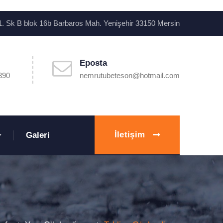
. Sk B blok 16b Barbaros Mah. Yenişehir 33150 Mersin
Eposta
390
nemrutubeteson@hotmail.com
İletişim
Galeri