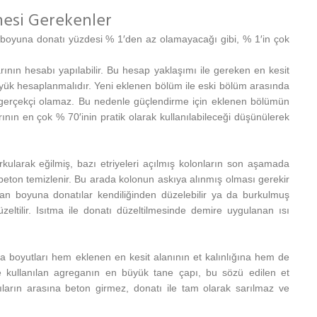
mesi Gerekenler
 boyuna donatı yüzdesi % 1′den az olamayacağı gibi, % 1′in çok
ının hesabı yapılabilir. Bu hesap yaklaşımı ile gereken en kesit
i yük hesaplanmalıdır. Yeni eklenen bölüm ile eski bölüm arasında
 gerçekçi olamaz. Bu nedenle güçlendirme için eklenen bölümün
ının en çok % 70′inin pratik olarak kullanılabileceği düşünülerek
ularak eğilmiş, bazı etriyeleri açılmış kolonların son aşamada
beton temizlenir. Bu arada kolonun askıya alınmış olması gerekir
an boyuna donatılar kendiliğinden düzelebilir ya da burkulmuş
eltilir. Isıtma ile donatı düzeltilmesinde demire uygulanan ısı
a boyutları hem eklenen en kesit alanının et kalınlığına hem de
kle kullanılan agreganın en büyük tane çapı, bu sözü edilen et
ıların arasına beton girmez, donatı ile tam olarak sarılmaz ve