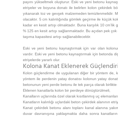
payını yükseltmek oluşturur. Eski ve yeni betonu kaynaş
etriyeler ve boyuna donatı ile belirlen kolon çekirdek b
yıkanarak toz ve gevşek malzemeden temizlenmelidir. Ma
olacaktır. 5 cm kalınlığında gömlek geçirme ile küçük k
kadar en kesit artışı olmaktadır. Buna karşılık 10 cm’li
% 125 en kesit artışı sağlanmaktadır. Bu açıdan pek çok
taşıma kapasitesi artışı sağlanabilecektir.
Eski ve yeni betonu kaynaştırmak için var olan kolonu
vardır. Eski ve yeni betonu kaynaştırmak için betonda di
etriyelerde yararlı olur.
Kolona Kanat Eklenerek Güçlendir
Kolon güçlendirme de uygulanan diğer bir yöntem de, k
yöntem ile perdenin yatay donatısı kolonun yatay donat
betonunun yeni perde betonu ile tek parça olarak birlikte
Eklenen kanatlarla kolon bir perdeye dönüştürülmeli,
Kanalların uçlarında özel olarak kısıtlanmış uç elemanları
Kanatların kalınlığı uçlardaki beton çekirdek alanının etri
Kanat çekirdek betonu alanı toplanı kanal alanına yakın
duvar davranışına yaklaşmakta daha sonra kanatların