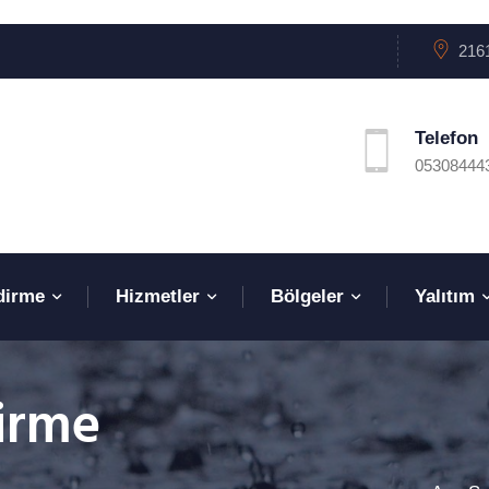
2161
Telefon
05308444
dirme
Hizmetler
Bölgeler
Yalıtım
irme