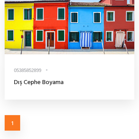
05385852899
Dış Cephe Boyama
1