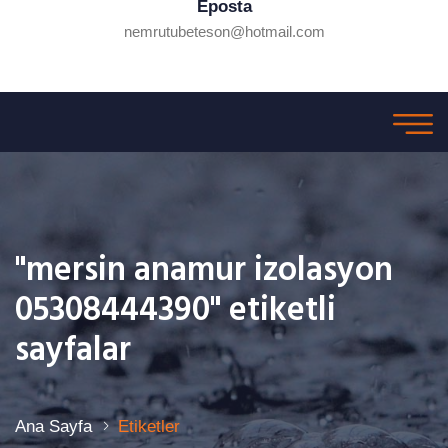
Eposta
nemrutubeteson@hotmail.com
"mersin anamur izolasyon
05308444390" etiketli
sayfalar
Ana Sayfa
Etiketler