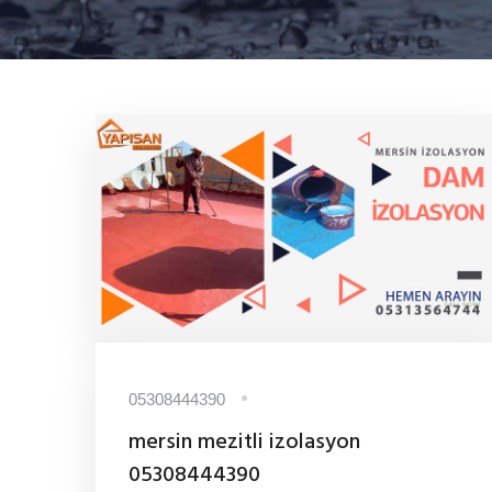
05308444390
mersin mezitli izolasyon
05308444390