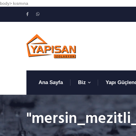
body> kısmına
Ana Sayfa
Biz
Yapı Güçlen
"mersin_mezitli_