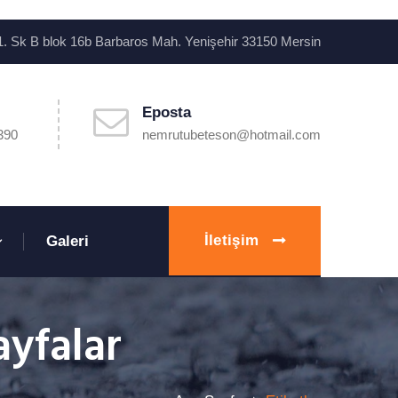
. Sk B blok 16b Barbaros Mah. Yenişehir 33150 Mersin
Eposta
390
nemrutubeteson@hotmail.com
İletişim
Galeri
ayfalar