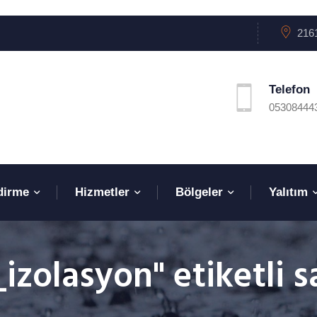
2161
Telefon
05308444
dirme
Hizmetler
Bölgeler
Yalıtım
izolasyon" etiketli s