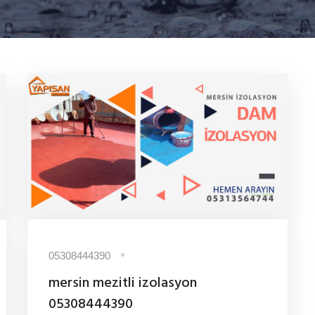
05308444390
mersin mezitli izolasyon
05308444390