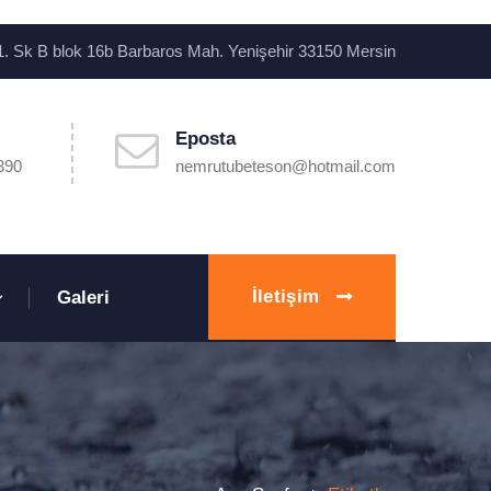
. Sk B blok 16b Barbaros Mah. Yenişehir 33150 Mersin
Eposta
390
nemrutubeteson@hotmail.com
İletişim
Galeri