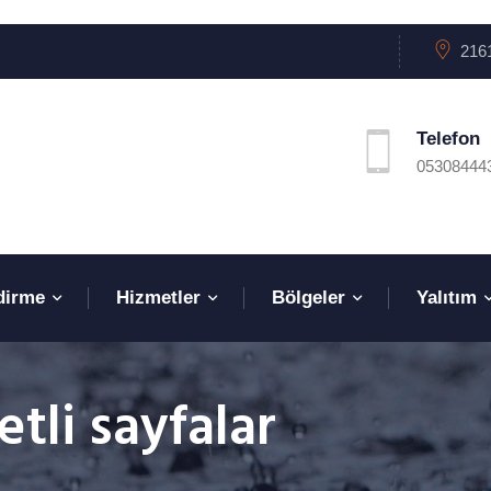
2161
Telefon
05308444
dirme
Hizmetler
Bölgeler
Yalıtım
tli sayfalar