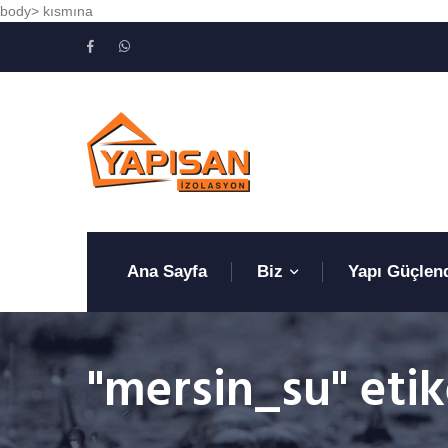
body> kısmına
Ana Sayfa
Biz
Yapı Güçlen
"mersin_su" etike