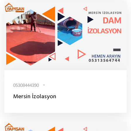
05308444390
Mersin İzolasyon