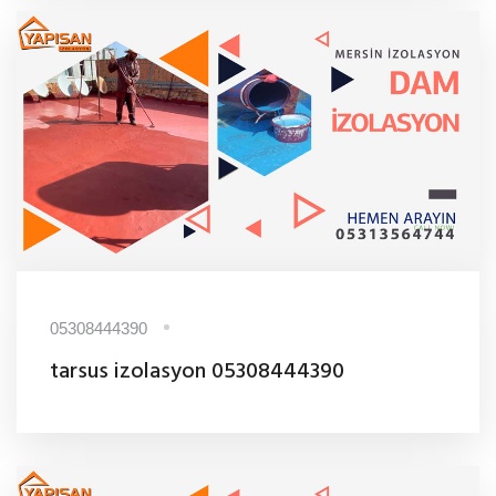
05308444390
tarsus izolasyon 05308444390